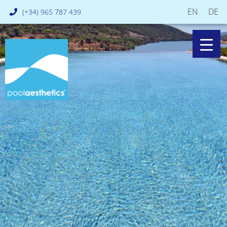
EN
DE
(+34) 965 787 439