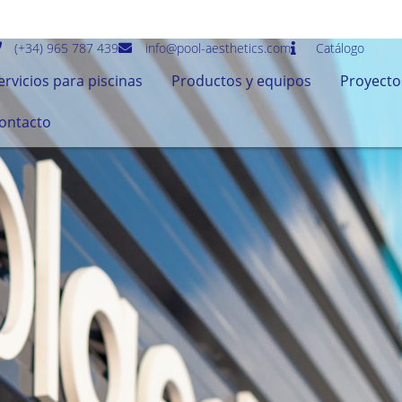
(+34) 965 787 439
info@pool-aesthetics.com
Catálogo
ervicios para piscinas
Productos y equipos
Proyecto
ontacto