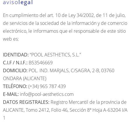
aviso
legal
En cumplimiento del art. 10 de Ley 34/2002, de 11 de julio,
de servicios de la sociedad de la información y de comercio
electrónico, le informamos que el responsable de este sitio
web es:
IDENTIDAD:
“POOL AESTHETICS, S.L.”
C.I.F / N.I.F.:
B53546669
DOMICILIO:
POL. IND. MARJALS, C/SAGRA, 2-B, 03760
ONDARA (ALICANTE)
TELÉFONO:
(+34) 965 787 439
E-MAIL:
info@pool-aesthetics.com
DATOS REGISTRALES:
Registro Mercantil de la provincia de
ALICANTE, Tomo 2412, Folio 46, Sección 8ª Hoja A-63204 I/A
1