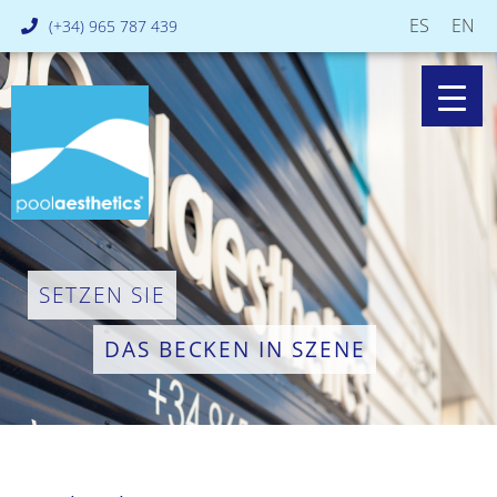
ES
EN
(+34) 965 787 439
SETZEN SIE
DAS BECKEN IN SZENE