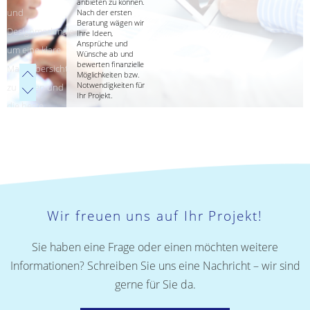
anbieten zu können.
und
Nach der ersten
Beratung wägen wir
Designmerkmale
Ihre Ideen,
Ansprüche und
um eine klare
Wünsche ab und
bewerten finanzielle
Marktübersicht
Möglichkeiten bzw.
Notwendigkeiten für
zu haben und
Ihr Projekt.
die beste
Qualität
anbieten zu
können. Nach
der ersten
Beratung wägen
Wir freuen uns auf Ihr Projekt!
wir Ihre Ideen,
Ansprüche und
Sie haben eine Frage oder einen möchten weitere
Wünsche ab und
Informationen? Schreiben Sie uns eine Nachricht – wir sind
bewerten
gerne für Sie da.
finanzielle