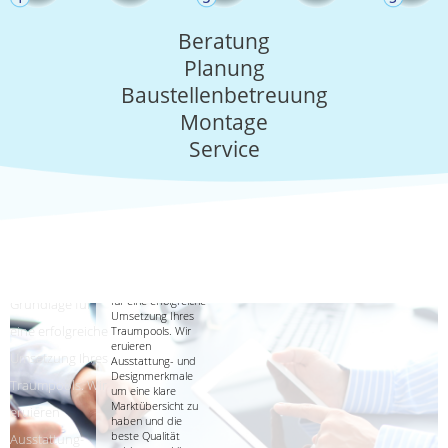
Beratung
Planung
Baustellenbetreuung
Montage
Service
Ihre Wünsche
und unsere
Erfahrungen
Ihre Wünsche und
unsere Erfahrungen
sind die
sind die Grundlage
für eine erfolgreiche
Grundlage für
Umsetzung Ihres
eine erfolgreiche
Traumpools. Wir
eruieren
Umsetzung Ihres
Ausstattung- und
Designmerkmale
Traumpools. Wir
um eine klare
Marktübersicht zu
eruieren
haben und die
beste Qualität
Ausstattung-