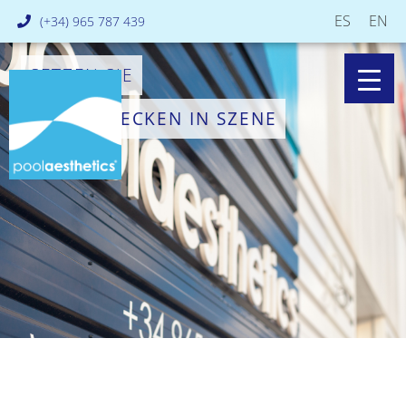
ES
EN
(+34) 965 787 439
SETZEN SIE
DAS BECKEN IN SZENE