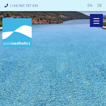
EN
DE
(+34) 965 787 439