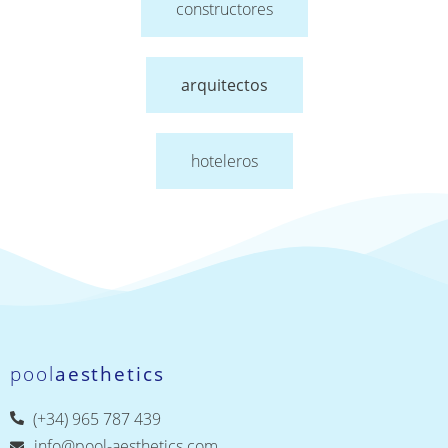
constructores
arquitectos
hoteleros
pool
aesthetics
(+34) 965 787 439
info@pool-aesthetics.com