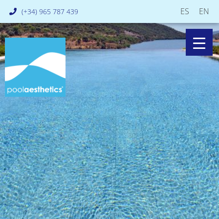
ES
EN
(+34) 965 787 439