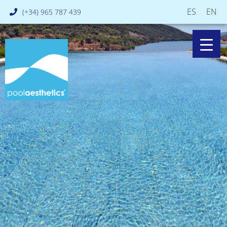
ES
EN
(+34) 965 787 439