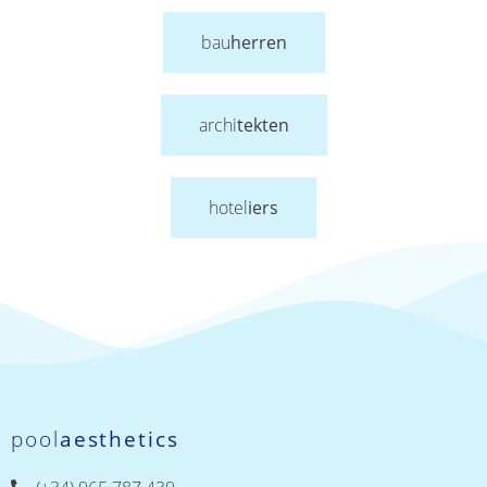
bau
herren
archi
tekten
hotel
iers
pool
aesthetics