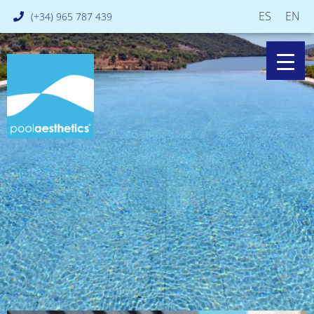
ES
EN
(+34) 965 787 439