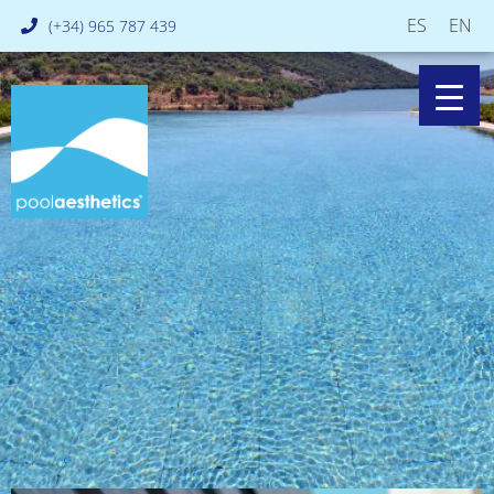
ES
EN
(+34) 965 787 439