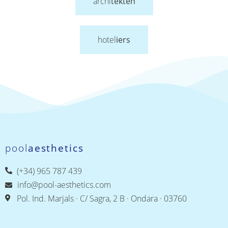
archi
tekten
hotel
iers
pool
aesthetics
(+34) 965 787 439
info@pool-aesthetics.com
Pol. Ind. Marjals · C/ Sagra, 2 B · Ondara · 03760