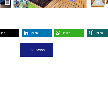
eilen
teilen
teilen
teilen
alle
news