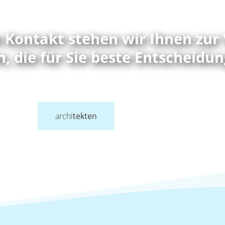
 Kontakt stehen wir Ihnen zur
, die für Sie beste Entscheidun
archi
tekten