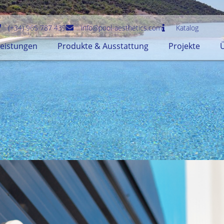
(+34) 965 787 439
info@pool-aesthetics.com
Katalog
Leistungen
Produkte & Ausstattung
Projekte