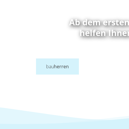
Ab dem ersten
helfen Ihnen
bau
herren