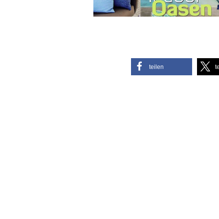
teilen
t