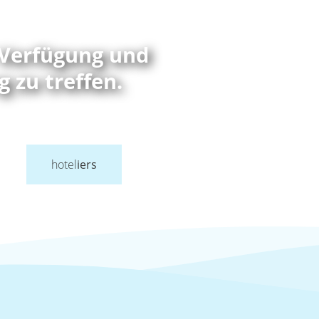
 Verfügung und
g zu treffen.
hotel
iers