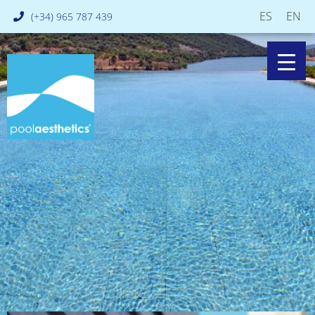
ES
EN
(+34) 965 787 439