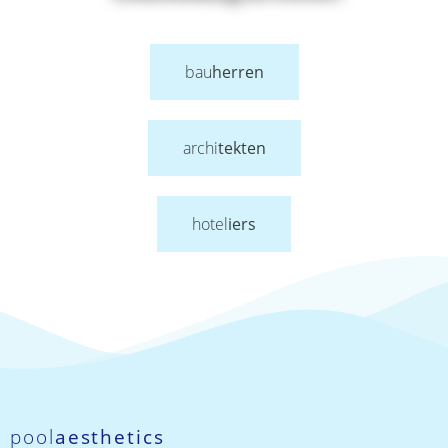
bau
herren
archi
tekten
hotel
iers
pool
aesthetics